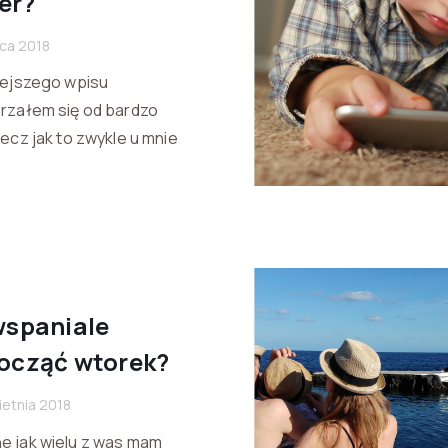
er?
pca 2018
iejszego wpisu
rzałem się od bardzo
lecz jak to zwykle u mnie
wspaniale
ocząć wtorek?
ietnia 2018
 jak wielu z was mam