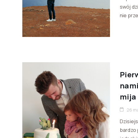
swój dz
nie prz
Pier
nami
mija
26 m
Dzisiejs
bardzo 