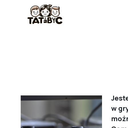
Jest
w gry
możn