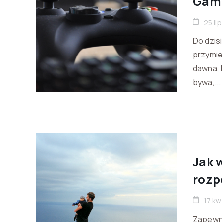
Gam
25 li
Do dzis
przymie
dawna, 
bywa,...
Jak 
rozp
17 kw
Zapewne