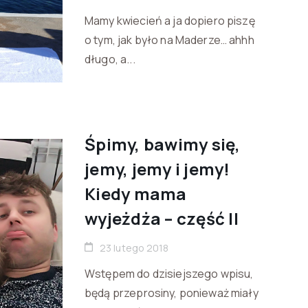
Mamy kwiecień a ja dopiero piszę
o tym, jak było na Maderze… ahhh
długo, a...
Śpimy, bawimy się,
jemy, jemy i jemy!
Kiedy mama
wyjeżdża – część II
23 lutego 2018
Wstępem do dzisiejszego wpisu,
będą przeprosiny, ponieważ miały