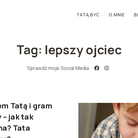
TATĄ BYĆ
O MNIE
B
Tag: lepszy ojciec
Sprawdź moje Social Media
em Tatą i gram
 – jak tak
a? Tata