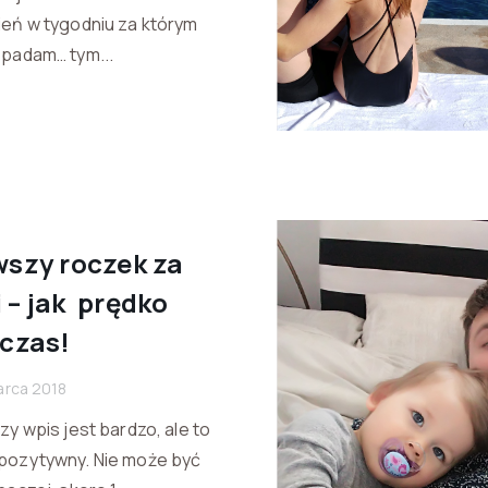
ień w tygodniu za którym
epadam… tym...
wszy roczek za
 – jak prędko
 czas!
arca 2018
zy wpis jest bardzo, ale to
pozytywny. Nie może być