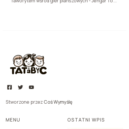
faworytem wśród gier planszowych - Jenga! To...
Stworzone przez
Coś Wymyślę
MENU
OSTATNI WPIS