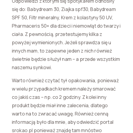
Odpowiedzi z którymi się spotykałem odnosiły
się do: Babydream 30, Ziajka spf30, Babydream
SPF 50, Filtr mineralny, Krem z kolastyny 50 UV,
Pharmaceris 50+ dla dzieci i niemowląt do twarzy i
ciała. Z pewnością, przetestujemy kilka z
powyżej wymienionych. Jeżeli sprawdza się u
innych mam, to zapewne jeden z nich również
świetnie będzie służył nam – a przede wszystkim
naszemu synkowi.
Warto również czytać tył opakowania, ponieważ
w wielu przypadkach kremem należy smarować
co jakiś czas – np. co 2 godziny. Z kolei inny
produkt będzie miał inne zalecenia, dlatego
warto na to zwracać uwagę. Również cenną
informacją było dla mnie, aby odwiedzić portal
srokao.pl ponieważ znajdę tam mnóstwo