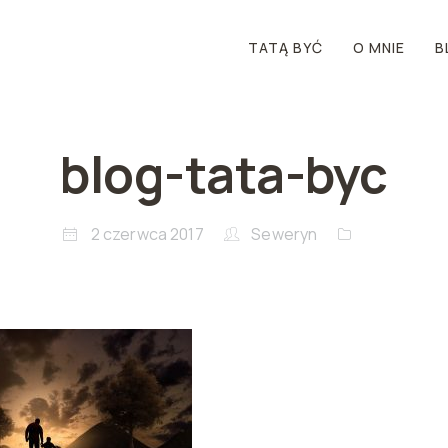
TATĄ BYĆ
O MNIE
B
blog-tata-byc
2 czerwca 2017
Seweryn