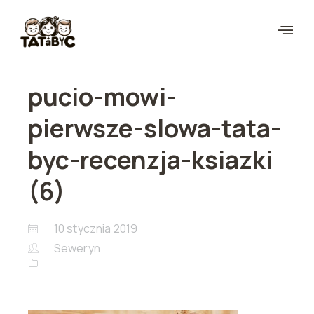
pucio-mowi-
pierwsze-slowa-tata-
byc-recenzja-ksiazki
(6)
10 stycznia 2019
Seweryn