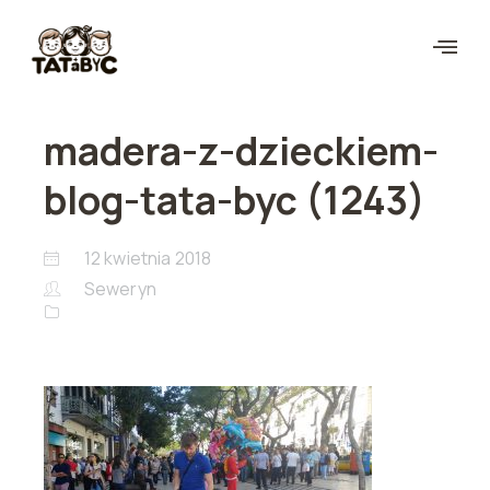
madera-z-dzieckiem-
blog-tata-byc (1243)
12 kwietnia 2018
Seweryn