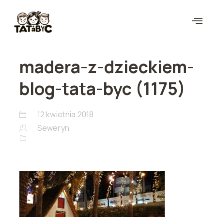
madera-z-dzieckiem-
blog-tata-byc (1175)
12 kwietnia 2018
Seweryn