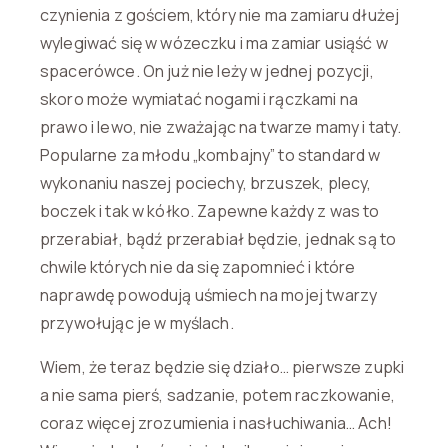
czynienia z gościem, który nie ma zamiaru dłużej
wylegiwać się w wózeczku i ma zamiar usiąść w
spacerówce. On już nie leży w jednej pozycji,
skoro może wymiatać nogami i rączkami na
prawo i lewo, nie zważając na twarze mamy i taty.
Popularne za młodu „kombajny” to standard w
wykonaniu naszej pociechy, brzuszek, plecy,
boczek i tak w kółko. Zapewne każdy z was to
przerabiał, bądź przerabiał będzie, jednak są to
chwile których nie da się zapomnieć i które
naprawdę powodują uśmiech na mojej twarzy
przywołując je w myślach.
Wiem, że teraz będzie się działo… pierwsze zupki
a nie sama pierś, sadzanie, potem raczkowanie,
coraz więcej zrozumienia i nasłuchiwania… Ach!