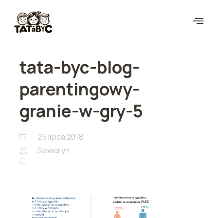
tata-byc-blog-
parentingowy-
granie-w-gry-5
25 lipca 2018
Seweryn