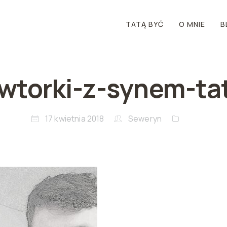
TATĄ BYĆ
O MNIE
B
wtorki-z-synem-ta
17 kwietnia 2018
Seweryn