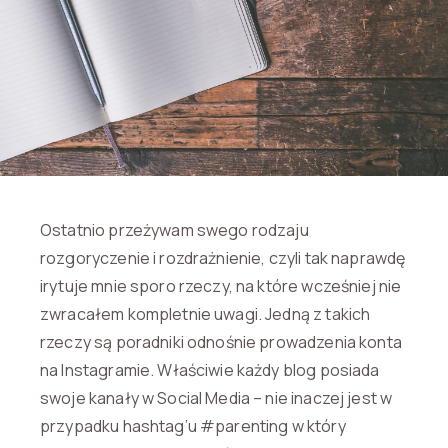
Ostatnio przeżywam swego rodzaju
rozgoryczenie i rozdrażnienie, czyli tak naprawdę
irytuje mnie sporo rzeczy, na które wcześniej nie
zwracałem kompletnie uwagi. Jedną z takich
rzeczy są poradniki odnośnie prowadzenia konta
na Instagramie. Właściwie każdy blog posiada
swoje kanały w Social Media – nie inaczej jest w
przypadku hashtag’u #parenting w który