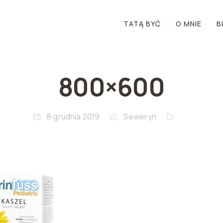
TATĄ BYĆ
O MNIE
B
800×600
8 grudnia 2019
Seweryn